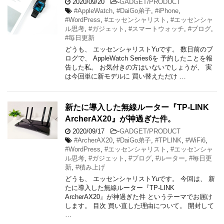
2020/09/20
-
GADGET/PRODUCT
#AppleWatch
,
#DaiGo弟子
,
#iPhone
,
#WordPress
,
#エッセンシャリスト
,
#エッセンシャ
ル思考
,
#ガジェット
,
#スマートウォッチ
,
#ブログ
,
#毎日更新
どうも、 エッセンシャリストYuです。 数日前のブ
ログで、 AppleWatch Series6を 予約したことを報
告した私。 お気付きの方はいないでしょうが、 実
は今回単に新モデルに 買い替えただけ …
新たに導入した無線ルーター『TP-LINK
ArcherAX20』が神過ぎた件。
2020/09/17
-
GADGET/PRODUCT
#ArcherAX20
,
#DaiGo弟子
,
#TPLINK
,
#WiFi6
,
#WordPress
,
#エッセンシャリスト
,
#エッセンシャ
ル思考
,
#ガジェット
,
#ブログ
,
#ルーター
,
#毎日更
新
,
#積み上げ
どうも、 エッセンシャリストYuです。 今回は、 新
たに導入した無線ルーター『TP-LINK
ArcherAX20』が神過ぎた件 というテーマでお届け
します。 目次 買い直した理由について。 開封して
…