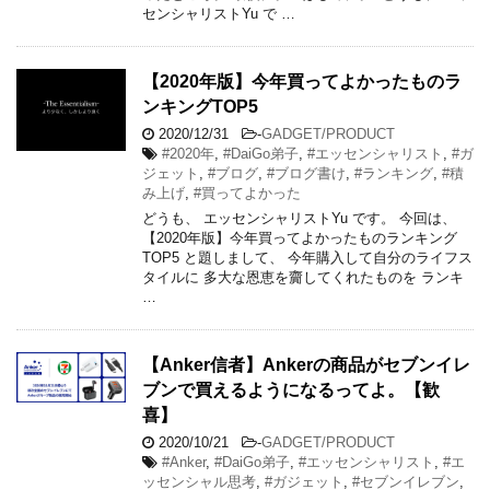
センシャリストYu ​​で …
【2020年版】今年買ってよかったものラ
ンキングTOP5
2020/12/31
-
GADGET/PRODUCT
#2020年
,
#DaiGo弟子
,
#エッセンシャリスト
,
#ガ
ジェット
,
#ブログ
,
#ブログ書け
,
#ランキング
,
#積
み上げ
,
#買ってよかった
どうも、 エッセンシャリストYu です。 今回は、
【2020年版】今年買ってよかったものランキング
TOP5 と題しまして、 今年購入して自分のライフス
タイルに 多大な恩恵を齎してくれたものを ランキ
…
【Anker信者】Ankerの商品がセブンイレ
ブンで買えるようになるってよ。【歓
喜】
2020/10/21
-
GADGET/PRODUCT
#Anker
,
#DaiGo弟子
,
#エッセンシャリスト
,
#エ
ッセンシャル思考
,
#ガジェット
,
#セブンイレブン
,