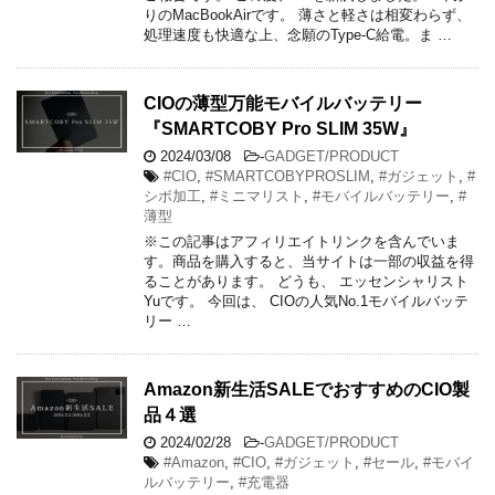
りのMacBookAirです。 薄さと軽さは相変わらず、
処理速度も快適な上、念願のType-C給電。ま …
CIOの薄型万能モバイルバッテリー
『SMARTCOBY Pro SLIM 35W』
2024/03/08
-
GADGET/PRODUCT
#CIO
,
#SMARTCOBYPROSLIM
,
#ガジェット
,
#
シボ加工
,
#ミニマリスト
,
#モバイルバッテリー
,
#
薄型
※この記事はアフィリエイトリンクを含んでいま
す。商品を購入すると、当サイトは一部の収益を得
ることがあります。 どうも、 エッセンシャリスト
Yuです。 今回は、 CIOの人気No.1モバイルバッテ
リー …
Amazon新生活SALEでおすすめのCIO製
品４選
2024/02/28
-
GADGET/PRODUCT
#Amazon
,
#CIO
,
#ガジェット
,
#セール
,
#モバイ
ルバッテリー
,
#充電器