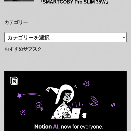
『SMARTCOBY Pro SLIM 35W』
カテゴリー
カ
テ
ゴ
おすすめサブスク
リ
ー