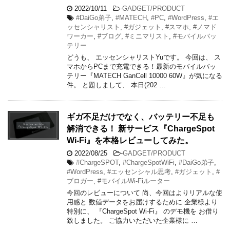
2022/10/11
-
GADGET/PRODUCT
#DaiGo弟子
,
#MATECH
,
#PC
,
#WordPress
,
#エ
ッセンシャリスト
,
#ガジェット
,
#スマホ
,
#ノマド
ワーカー
,
#ブログ
,
#ミニマリスト
,
#モバイルバッ
テリー
どうも、 エッセンシャリストYuです。 今回は、 ス
マホからPCまで充電できる！最新のモバイルバッ
テリー『MATECH GanCell 10000 60W』が気になる
件。 と題しまして、 本日(202 …
ギガ不足だけでなく、バッテリー不足も
解消できる！ 新サービス『ChargeSpot
Wi-Fi』を本格レビューしてみた。
2022/08/25
-
GADGET/PRODUCT
#ChargeSPOT
,
#ChargeSpotWiFi
,
#DaiGo弟子
,
#WordPress
,
#エッセンシャル思考
,
#ガジェット
,
#
ブロガー
,
#モバイルWi-Fiルーター
今回のレビューについて 尚、今回はよりリアルな使
用感と 数値データをお届けするために 企業様より
特別に、 『ChargeSpot Wi-Fi』 のデモ機を お借り
致しました。 ご協力いただいた企業様に …