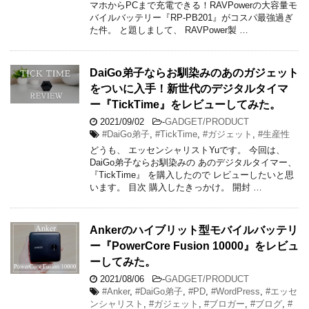
マホからPCまで充電できる！RAVPowerの大容量モ
バイルバッテリー『RP-PB201』がコスパ最強過ぎ
た件。 と題しまして、 RAVPower製 …
DaiGo弟子ならお馴染みのあのガジェット
をついに入手！新世代のデジタルタイマ
ー『TickTime』をレビューしてみた。
2021/09/02
-
GADGET/PRODUCT
#DaiGo弟子
,
#TickTime
,
#ガジェット
,
#生産性
どうも、 エッセンシャリストYuです。 今回は、
DaiGo弟子ならお馴染みの あのデジタルタイマー、
『TickTime』 を購入したので レビューしたいと思
います。 目次 購入したきっかけ。 開封 …
Ankerのハイブリット型モバイルバッテリ
ー『PowerCore Fusion 10000』をレビュ
ーしてみた。
2021/08/06
-
GADGET/PRODUCT
#Anker
,
#DaiGo弟子
,
#PD
,
#WordPress
,
#エッセ
ンシャリスト
,
#ガジェット
,
#ブロガー
,
#ブログ
,
#