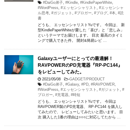
#DaiGo弟子
,
#Kindle
,
#KindlePaperWhite
,
#WordPress
,
#エッセンシャリスト
,
#エッセンシャ
ル思考
,
#ガジェット
,
#ブロガー
,
#ブログ
,
#本
,
#読
書
どうも、 エッセンシャリストYuです。 今回は、 新
型KindlePaperWhiteが齎した「喜び」と「悲しみ」
というテーマでお届けします。 目次 最高のタイミ
ングで購入できた件。 開封&簡易レビ …
Galaxyユーザーにとっての最適解！
RAVPOWERのPD充電器『RP-PC144』
をレビューしてみた。
2021/05/08
-
GADGET/PRODUCT
#DaiGo弟子
,
#Galaxy
,
#PD
,
#RAVPOWER
,
#WordPress
,
#エッセンシャリスト
,
#ガジェット
,
#
ブロガー
,
#充電器
,
#時短
どうも、 エッセンシャリストYuです。 今回は
RAVPOWER製のPD充電器、 RP-PC144 を購入し
てみたので、 レビューしてみたいと思います。 目
次 購入した1番の理由は○○○に対応してたから …