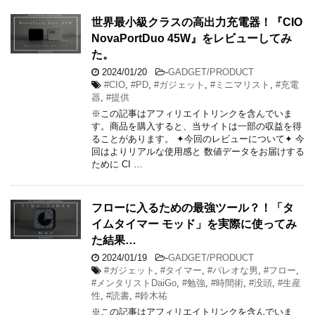
世界最小級クラスの高出力充電器！『CIO
NovaPortDuo 45W』をレビューしてみ
た。
2024/01/20
-
GADGET/PRODUCT
#CIO
,
#PD
,
#ガジェット
,
#ミニマリスト
,
#充電
器
,
#提供
※この記事はアフィリエイトリンクを含んでいま
す。商品を購入すると、当サイトは一部の収益を得
ることがあります。 ✦今回のレビューについて✦ 今
回はよりリアルな使用感と 数値データをお届けする
ために CI …
フローに入るための最強ツール？！「タ
イムタイマー モッド」を実際に使ってみ
た結果…
2024/01/19
-
GADGET/PRODUCT
#ガジェット
,
#タイマー
,
#パレオな男
,
#フロー
,
#メンタリストDaiGo
,
#勉強
,
#時間術
,
#没頭
,
#生産
性
,
#読書
,
#鈴木祐
※この記事はアフィリエイトリンクを含んでいま