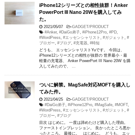
iPhone12シリーズとの相性抜群！Anker
PowerPort III Nano 20Wを購入してみ
た。
2021/05/07
-
GADGET/PRODUCT
#Anker
,
#DaiGo弟子
,
#iPhone12Pro
,
#PD
,
#WordPress
,
#エッセンシャリスト
,
#ガジェット
,
#
ブロガー
,
#ブログ
,
#充電器
,
#時短
どうも、 エッセンシャリストYuです。 今回は、
iPhone12シリーズとの相性が抜群の 世界最小・最
軽量の充電器、 Anker PowerPort III Nano 20W を購
入してみたので、 …
ついに解禁。MagSafe対応MOFTを購入し
てみた件。
2021/04/25
-
GADGET/PRODUCT
#DaiGo弟子
,
#iPhone12Pro
,
#MagSafe
,
#MOFT
,
#WordPress
,
#エッセンシャリスト
,
#ガジェット
,
#
ブロガー
,
#ブログ
目次 はじめに。 一度は諦めたけど購入した理由。
ファーストインプレッション。 良かったところ悪か
ったところ。 最後に。 ​​ ​​ はじめに。 ​​ ​​どうも、 ​​エッ