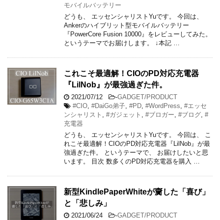
モバイルバッテリー
どうも、 エッセンシャリストYuです。 今回は、
Ankerのハイブリット型モバイルバッテリー
『PowerCore Fusion 10000』をレビューしてみた。
というテーマでお届けします。 ↓本記 …
これこそ最適解！CIOのPD対応充電器
『LilNob』が最強過ぎた件。
2021/07/12
-
GADGET/PRODUCT
#CIO
,
#DaiGo弟子
,
#PD
,
#WordPress
,
#エッセ
ンシャリスト
,
#ガジェット
,
#ブロガー
,
#ブログ
,
#
充電器
どうも、 エッセンシャリストYuです。 今回は、 こ
れこそ最適解！CIOのPD対応充電器『LilNob』が最
強過ぎた件。 というテーマで、 お届けしたいと思
います。 目次 数多くのPD対応充電器を購入 …
新型KindlePaperWhiteが齎した「喜び」
と「悲しみ」
2021/06/24
-
GADGET/PRODUCT