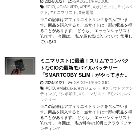
2024/01/27
-
GADGET/PRODUCT
#CIO
,
#GaN
,
#PD
,
#PPS
,
#ガジェット
,
#コンパ
クト
,
#ミニマリスト
,
#充電器
※この記事はアフィリエイトリンクを含んでいま
す。商品を購入すると、当サイトは一部の収益を得
ることがあります。 どうも、 エッセンシャリスト
Yuです。 今回は、 私が最も気に入っていて 常用し
ているCI …
ミニマリストに最適！スリムでコンパク
トなCIOの最新モバイルバッテリー
「SMARTCOBY SLIM」がやってきた。
2024/01/21
-
GADGET/PRODUCT
#CIO
,
#Makuake
,
#ガジェット
,
#クラウドファン
ディング
,
#シボ加工
,
#ミニマリスト
,
#モバイルバ
ッテリー
※この記事はアフィリエイトリンクを含んでいま
す。商品を購入すると、当サイトは一部の収益を得
ることがあります。 どうも、 エッセンシャリスト
Yuです。 今回は、 私が昨年の10月にクラウドファ
ンディング …