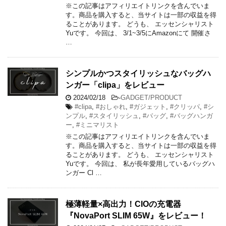
※この記事はアフィリエイトリンクを含んでいま
す。商品を購入すると、当サイトは一部の収益を得
ることがあります。 どうも、 エッセンシャリスト
Yuです。 今回は、 3/1~3/5にAmazonにて 開催さ
…
シンプルかつスタイリッシュなバッグハ
ンガー「clipa」をレビュー
2024/02/18
-
GADGET/PRODUCT
#clipa
,
#おしゃれ
,
#ガジェット
,
#クリッパ
,
#シ
ンプル
,
#スタイリッシュ
,
#バッグ
,
#バッグハンガ
ー
,
#ミニマリスト
※この記事はアフィリエイトリンクを含んでいま
す。商品を購入すると、当サイトは一部の収益を得
ることがあります。 どうも、 エッセンシャリスト
Yuです。 今回は、 私が長年愛用しているバッグハ
ンガー Cl …
極薄軽量×高出力！CIOの充電器
『NovaPort SLIM 65W』をレビュー！