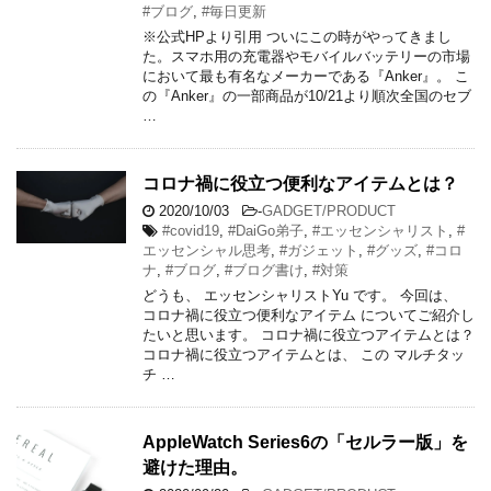
#ブログ
,
#毎日更新
※公式HPより引用 ついにこの時がやってきまし
た。スマホ用の充電器やモバイルバッテリーの市場
において最も有名なメーカーである『Anker』。 こ
の『Anker』の一部商品が10/21より順次全国のセブ
…
コロナ禍に役立つ便利なアイテムとは？
2020/10/03
-
GADGET/PRODUCT
#covid19
,
#DaiGo弟子
,
#エッセンシャリスト
,
#
エッセンシャル思考
,
#ガジェット
,
#グッズ
,
#コロ
ナ
,
#ブログ
,
#ブログ書け
,
#対策
どうも、 エッセンシャリストYu です。 今回は、
コロナ禍に役立つ便利なアイテム についてご紹介し
たいと思います。 コロナ禍に役立つアイテムとは？
コロナ禍に役立つアイテムとは、 この マルチタッ
チ …
AppleWatch Series6の「セルラー版」を
避けた理由。