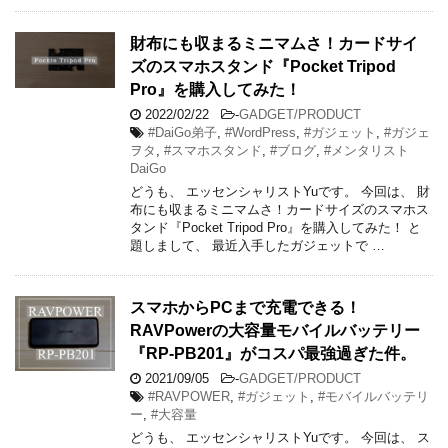
財布にも収まるミニマムさ！カードサイ
ズのスマホスタンド『Pocket Tripod
Pro』を購入してみた！
2022/02/22
-
GADGET/PRODUCT
#DaiGo弟子
,
#WordPress
,
#ガジェット
,
#ガジェ
ヲタ
,
#スマホスタンド
,
#ブログ
,
#メンタリスト
DaiGo
どうも、 エッセンシャリストYuです。 今回は、 財
布にも収まるミニマムさ！カードサイズのスマホス
タンド『Pocket Tripod Pro』を購入してみた！ と
題しまして、 最近入手したガジェットで …
スマホからPCまで充電できる！
RAVPowerの大容量モバイルバッテリー
『RP-PB201』がコスパ最強過ぎた件。
2021/09/05
-
GADGET/PRODUCT
#RAVPOWER
,
#ガジェット
,
#モバイルバッテリ
ー
,
#大容量
どうも、 エッセンシャリストYuです。 今回は、 ス