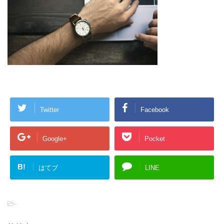
Twitter
Facebook
Google+
Pocket
B!
はてブ
LINE
-