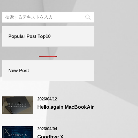
Popular Post Top10
New Post
2026/04/12
Hello,again MacBookAir
2026/04/04
Goodbye,X