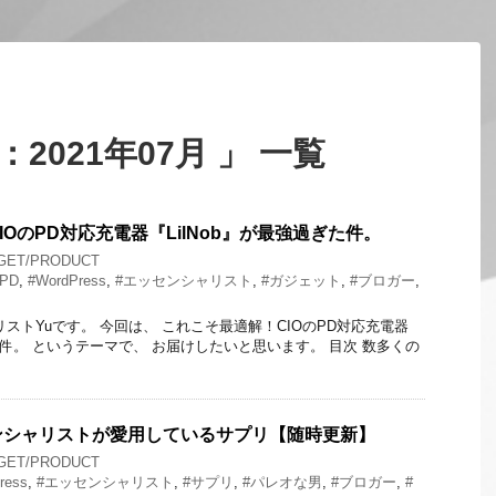
2021年07月 」 一覧
OのPD対応充電器『LilNob』が最強過ぎた件。
GET/PRODUCT
#PD
,
#WordPress
,
#エッセンシャリスト
,
#ガジェット
,
#ブロガー
,
ストYuです。 今回は、 これこそ最適解！CIOのPD対応充電器
ぎた件。 というテーマで、 お届けしたいと思います。 目次 数多くの
ンシャリストが愛用しているサプリ【随時更新】
GET/PRODUCT
ress
,
#エッセンシャリスト
,
#サプリ
,
#パレオな男
,
#ブロガー
,
#