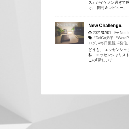
ス』がイケメン過ぎて感
け。 開封＆レビュー。 
New Challenge.
2021/07/01
-
Notif
#DaiGo弟子
,
#WordP
ログ
,
#毎日更新
,
#発信
どうも、 エッセンシャ
私、エッセンシャリストYu
この｢新しいチ …