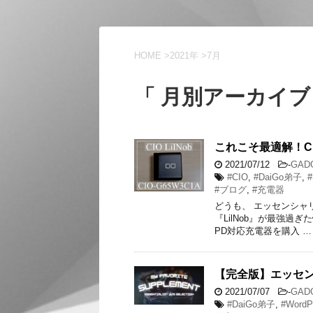
HOME
>
2021年
>
7月
「 月別アーカイブ：
これこそ最適解！CI
2021/07/12
-
GAD
#CIO
,
#DaiGo弟子
,
#ブログ
,
#充電器
どうも、 エッセンシャリ
『LilNob』が最強過
PD対応充電器を購入 …
【完全版】エッセ
2021/07/07
-
GAD
#DaiGo弟子
,
#WordP