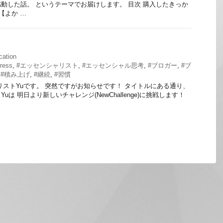
動した話。 というテーマでお届けします。 目次 購入したきっか
【よか …
ication
ress
,
#エッセンシャリスト
,
#エッセンシャル思考
,
#ブロガー
,
#ブ
,
#積み上げ
,
#継続
,
#習慣
リストYuです。 突然ですがお知らせです！ タイトルにある通り、
は 明日より新しいチャレンジ(NewChallenge)に挑戦します！