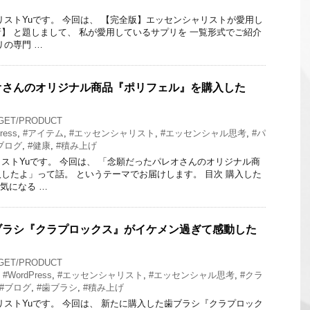
リストYuです。 今回は、 【完全版】エッセンシャリストが愛用し
】 と題しまして、 私が愛用しているサプリを 一覧形式でご紹介
リの専門 …
オさんのオリジナル商品『ポリフェル』を購入した
GET/PRODUCT
ress
,
#アイテム
,
#エッセンシャリスト
,
#エッセンシャル思考
,
#パ
ブログ
,
#健康
,
#積み上げ
ストYuです。 今回は、 「念願だったパレオさんのオリジナル商
したよ」って話。 というテーマでお届けします。 目次 購入した
気になる …
ブラシ『クラプロックス』がイケメン過ぎて感動した
GET/PRODUCT
,
#WordPress
,
#エッセンシャリスト
,
#エッセンシャル思考
,
#クラ
#ブログ
,
#歯ブラシ
,
#積み上げ
リストYuです。 今回は、 新たに購入した歯ブラシ『クラプロック