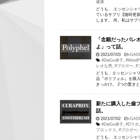
健康
どうも、 エッセンシャ
ているサプリ【随時更新
します。 尚、私はサプ
「念願だったパレ
よ」って話。
2021/07/03
-
GAD
#DaiGo弟子
,
#WordP
レオな男
,
#ブロガー
,
#
どうも、エッセンシャリ
品『ポリフェル』を購入
きっかけ。 2つの驚きと
新たに購入した歯
話。
2021/07/02
-
GAD
#DaiGo弟子
,
#Dラボ
プロックス
,
#ブロガー
,
どうも、 エッセンシャ