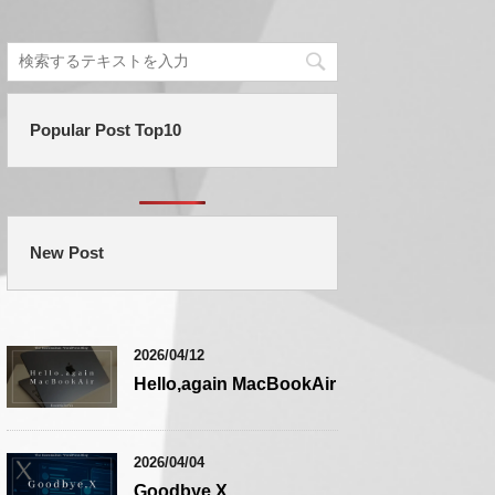
Popular Post Top10
New Post
2026/04/12
Hello,again MacBookAir
2026/04/04
Goodbye,X