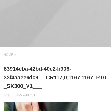
HOME
>
83914cba-42bd-40e2-b906-
33f4aaee6dc9.__CR117,0,1167,1167_PT0
_SX300_V1___
投稿日：
2022年10月11日