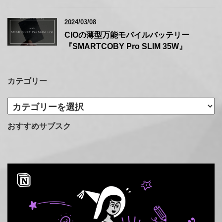
2024/03/08
CIOの薄型万能モバイルバッテリー
『SMARTCOBY Pro SLIM 35W』
カテゴリー
カ
テ
ゴ
おすすめサブスク
リ
ー