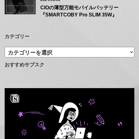
CIOの薄型万能モバイルバッテリー
『SMARTCOBY Pro SLIM 35W』
カテゴリー
カ
テ
ゴ
おすすめサブスク
リ
ー