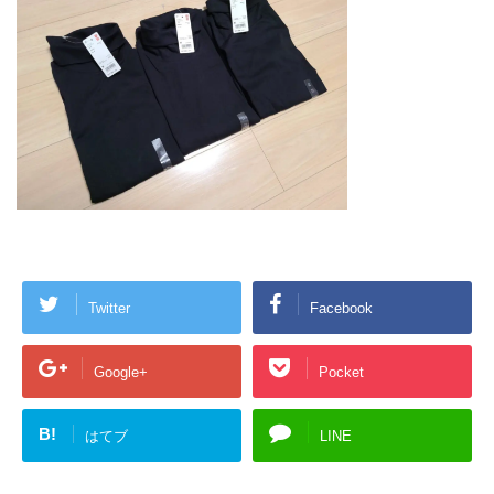
Twitter
Facebook
Google+
Pocket
B!
はてブ
LINE