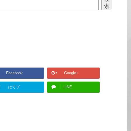
索
Facebook
Google+
!
はてブ
LINE