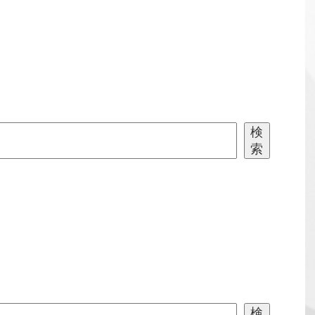
検
索
検