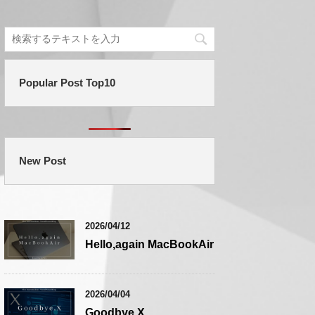
Popular Post Top10
New Post
2026/04/12
Hello,again MacBookAir
2026/04/04
Goodbye,X