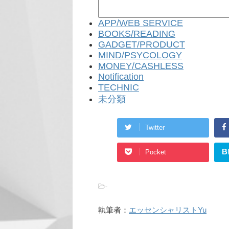
APP/WEB SERVICE
BOOKS/READING
GADGET/PRODUCT
MIND/PSYCOLOGY
MONEY/CASHLESS
Notification
TECHNIC
未分類
Twitter
B
Pocket
-
執筆者：
エッセンシャリストYu