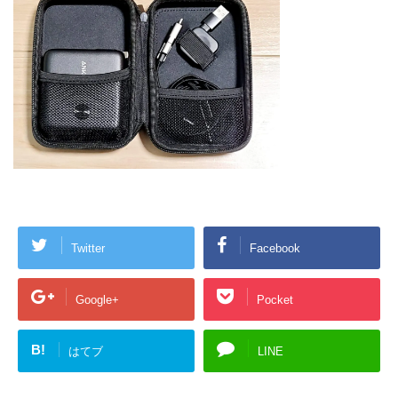
Twitter
Facebook
Google+
Pocket
B!
はてブ
LINE