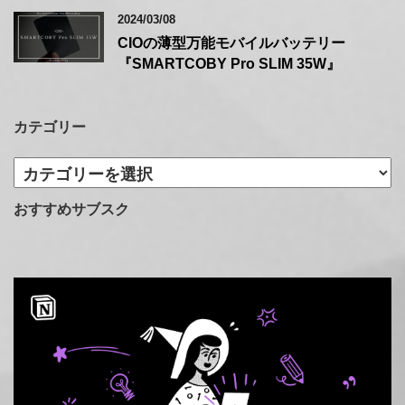
2024/03/08
CIOの薄型万能モバイルバッテリー
『SMARTCOBY Pro SLIM 35W』
カテゴリー
カ
テ
ゴ
おすすめサブスク
リ
ー