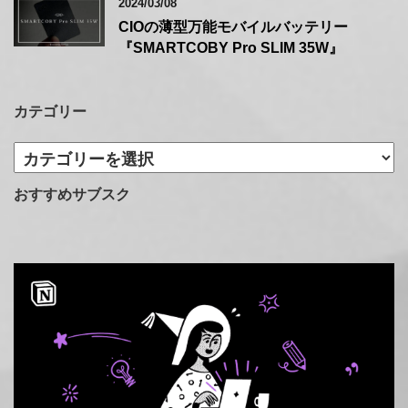
2024/03/08
CIOの薄型万能モバイルバッテリー
『SMARTCOBY Pro SLIM 35W』
カテゴリー
カ
テ
ゴ
おすすめサブスク
リ
ー