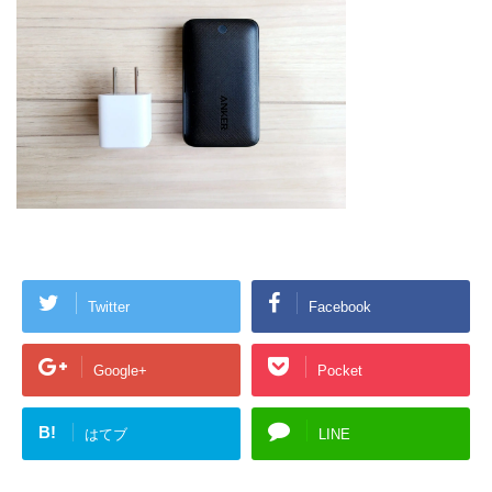
Twitter
Facebook
Google+
Pocket
B!
はてブ
LINE