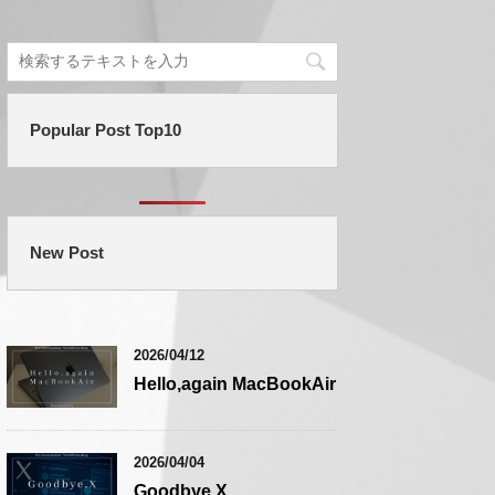
Popular Post Top10
New Post
2026/04/12
Hello,again MacBookAir
2026/04/04
Goodbye,X