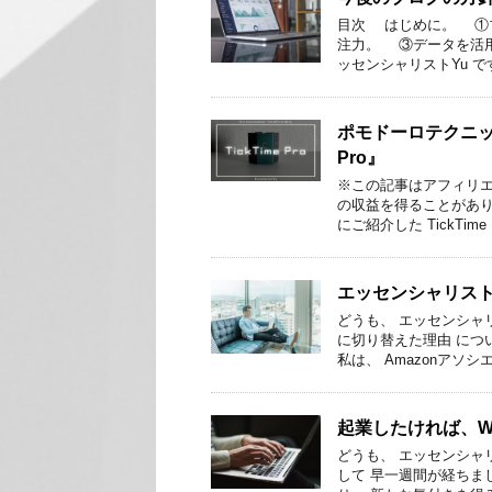
目次 はじめに。 ①
注力。 ③データを活
ッセンシャリストYu で
ポモドーロテクニッ
Pro』
※この記事はアフィリ
の収益を得ることがあり
にご紹介した TickTime
エッセンシャリス
どうも、 エッセンシャ
に切り替えた理由 につ
私は、 Amazonアソシ
起業したければ、Wo
どうも、 エッセンシャリ
して 早一週間が経ちま