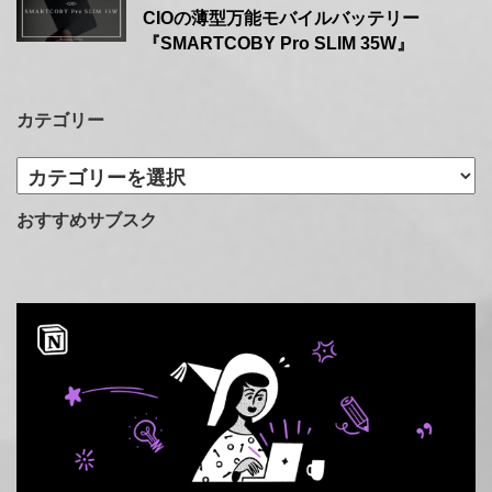
CIOの薄型万能モバイルバッテリー
『SMARTCOBY Pro SLIM 35W』
カテゴリー
カ
テ
ゴ
おすすめサブスク
リ
ー