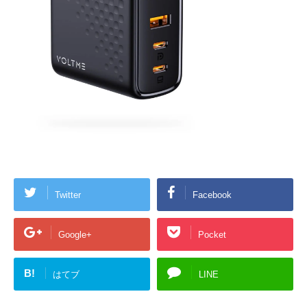
Twitter
Facebook
Google+
Pocket
B!
はてブ
LINE