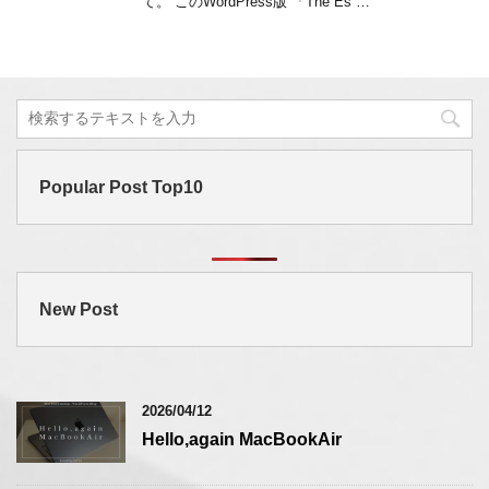
て。 このWordPress版 「The Es …
Popular Post Top10
New Post
2026/04/12
Hello,again MacBookAir