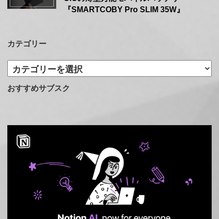
『SMARTCOBY Pro SLIM 35W』
カテゴリー
カ
テ
ゴ
おすすめサブスク
リ
ー