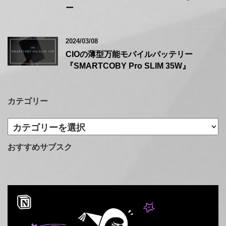
ー
2024/03/08
CIOの薄型万能モバイルバッテリー
『SMARTCOBY Pro SLIM 35W』
カテゴリー
カ
テ
ゴ
おすすめサブスク
リ
ー