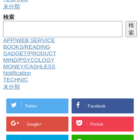
未分類
検索
検
索
APP/WEB SERVICE
BOOKS/READING
GADGET/PRODUCT
MIND/PSYCOLOGY
MONEY/CASHLESS
Notification
TECHNIC
未分類
Twitter
Facebook
Google+
Pocket