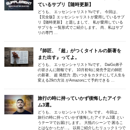
ているサプリ【随時更新】
どうも、 エッセンシャリストYuです。 今回は、
【完全版】エッセンシャリストが愛用しているサプ
リ【随時更新】 と題しまして、 私が愛用している
サプリを 一覧形式でご紹介します。 尚、私はサプ
リの専門 …
『師匠、「超」がつくタイトルの新著を
また出す』ってよ。
どうも、 エッセンシャリストYuです。 DaiGo弟子
の皆さんに朗報です。 10月初旬に発売予定の師匠
の新著、 超 発想力: 思いつきをカタチにして人生を
変える29の方法 がAmazonにて予約できる …
旅行の時に持っていかず後悔したアイテ
ム3選。
どうも、 エッセンシャリストYu です。 今回は、
旅行の時に持っていかず後悔したアイテム3選 とい
うテーマでお届けします。 大抵のシーンで 困るこ
とはなかったが…。 以前ご紹介したリュック１つで