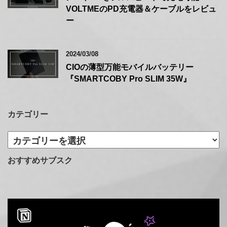
VOLTMEのPD充電器＆ケーブルをレビュ
ー
2024/03/08
CIOの薄型万能モバイルバッテリー
『SMARTCOBY Pro SLIM 35W』
カテゴリー
カ
テ
ゴ
おすすめサブスク
リ
ー