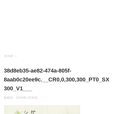
HOME
>
38d8eb35-ae82-474a-805f-
8aab0c20ee9c.__CR0,0,300,300_PT0_SX
300_V1___
投稿日：
2024年1月30日