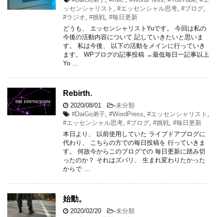
ッセンシャリスト
,
#エッセンシャル思考
,
#ブログ
,
#ラジオ
,
#挑戦
,
#毎日更新
どうも、 エッセンシャリストYuです。 今回は私の
今後の活動内容について 記していきたいと思いま
す。 私は今後、 以下の活動をメインに行っていき
ます。 WPブログの記事投稿 →最低毎日一記事以上
Yo …
Rebirth.
2020/08/01
-
未分類
#DaiGo弟子
,
#WordPress
,
#エッセンシャリスト
,
#エッセンシャル思考
,
#ブログ
,
#挑戦
,
#毎日更新
本日より、 以前使用していた ライブドアブログに
代わり、 こちらの方での毎日投稿を 行っていきま
す。 何故今からこのブログでの 毎日更新に踏み切
ったのか？ それはズバリ、 生まれ変わりたかった
からで …
始動。
2020/02/20
-
未分類