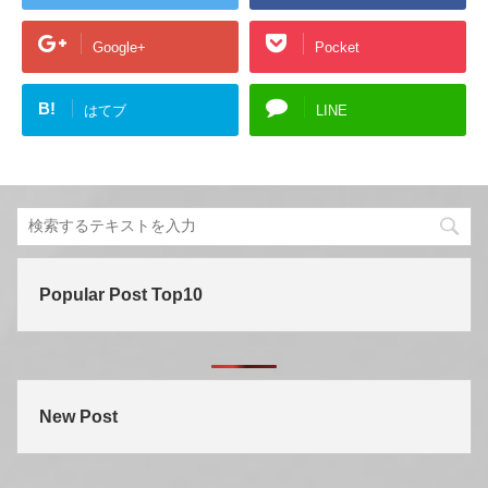
Google+
Pocket
B!
はてブ
LINE
Popular Post Top10
New Post