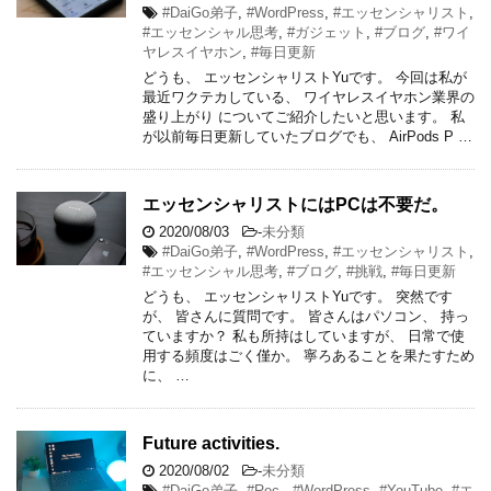
#DaiGo弟子
,
#WordPress
,
#エッセンシャリスト
,
#エッセンシャル思考
,
#ガジェット
,
#ブログ
,
#ワイ
ヤレスイヤホン
,
#毎日更新
どうも、 エッセンシャリストYuです。 今回は私が
最近ワクテカしている、 ワイヤレスイヤホン業界の
盛り上がり についてご紹介したいと思います。 私
が以前毎日更新していたブログでも、 AirPods P …
エッセンシャリストにはPCは不要だ。
2020/08/03
-
未分類
#DaiGo弟子
,
#WordPress
,
#エッセンシャリスト
,
#エッセンシャル思考
,
#ブログ
,
#挑戦
,
#毎日更新
どうも、 エッセンシャリストYuです。 突然です
が、 皆さんに質問です。 皆さんはパソコン、 持っ
ていますか？ 私も所持はしていますが、 日常で使
用する頻度はごく僅か。 寧ろあることを果たすため
に、 …
Future activities.
2020/08/02
-
未分類
#DaiGo弟子
,
#Rec.
,
#WordPress
,
#YouTube
,
#エ