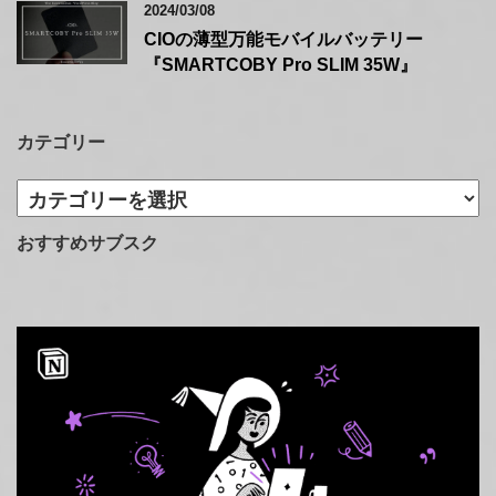
2024/03/08
CIOの薄型万能モバイルバッテリー
『SMARTCOBY Pro SLIM 35W』
カテゴリー
カ
テ
ゴ
おすすめサブスク
リ
ー