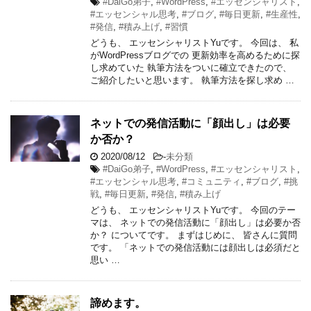
#DaiGo弟子
,
#WordPress
,
#エッセンシャリスト
,
#エッセンシャル思考
,
#ブログ
,
#毎日更新
,
#生産性
,
#発信
,
#積み上げ
,
#習慣
どうも、 エッセンシャリストYuです。 今回は、 私
がWordPressブログでの 更新効率を高めるために探
し求めていた 執筆方法をついに確立できたので、
ご紹介したいと思います。 執筆方法を探し求め …
ネットでの発信活動に「顔出し」は必要
か否か？
2020/08/12
-
未分類
#DaiGo弟子
,
#WordPress
,
#エッセンシャリスト
,
#エッセンシャル思考
,
#コミュニティ
,
#ブログ
,
#挑
戦
,
#毎日更新
,
#発信
,
#積み上げ
どうも、 エッセンシャリストYuです。 今回のテー
マは、 ネットでの発信活動に「顔出し」は必要か否
か？ についてです。 まずはじめに、 皆さんに質問
です。 「ネットでの発信活動には顔出しは必須だと
思い …
諦めます。