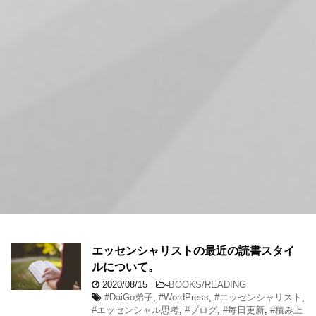
エッセンシャリストの最近の読書スタイ
ルについて。
2020/08/15
-
BOOKS/READING
#DaiGo弟子
,
#WordPress
,
#エッセンシャリスト
,
#エッセンシャル思考
,
#ブログ
,
#毎日更新
,
#積み上