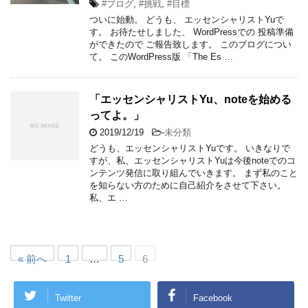
#ブログ
,
#挑戦
,
#目標
ついに始動。 どうも、 エッセンシャリストYuで
す。 お待たせしました、 WordPressでの 投稿準備
ができたので ご報告致します。 このブログについ
て。 このWordPress版 「The Es …
「エッセンシャリストYu、noteを始める
ってよ。」
2019/12/19
-
未分類
どうも、エッセンシャリストYuです。 いきなりで
すが、私、エッセンシャリストYuは今後noteでのコ
ンテンツ発信に取り組んでいきます。 まず私のこと
を知らない方のために自己紹介をさせて下さい。
私、エ …
« 前へ
1
…
5
6
Twitter
Facebook