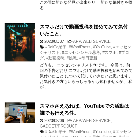
この間に新たな発見が出来たり、 新たな気付きを得
る …
スマホだけで動画投稿を始めてみて気付
いたこと。
2020/08/07
-
APP/WEB SERVICE
#DaiGo弟子
,
#WordPress
,
#YouTube
,
#エッセン
シャリスト
,
#エッセンシャル思考
,
#スマホ
,
#ブロ
グ
,
#動画投稿
,
#挑戦
,
#毎日更新
どうも、 エッセンシャリストYuです。 今回は、前
回の予告どおり スマホだけで動画投稿を始めてみて
気付いたこと について記していきたいと思います。
お気付きの方もいらっしゃるかも知れませんが、 私
が …
スマホさえあれば、YouTubeでの活動は
誰でも行える件。
2020/08/06
-
APP/WEB SERVICE
,
GADGET/PRODUCT
#DaiGo弟子
,
#WordPress
,
#YouTube
,
#エッセン