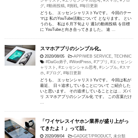
シャリスト
,
#エッセンシャル思考
,
#スマホ
,
#ブロ
グ
,
#動画投稿
,
#挑戦
,
#毎日更新
どうも、 エッセンシャリストYuです。 今回のテー
マは 私のYouTube活動について となります。 とい
うのも、 私は６月下旬より 週1の動画投稿 を目標
に YouTubeと向き合ってきました。 途 …
スマホアプリのシンプル化。
2020/08/05
-
APP/WEB SERVICE
,
TECHNIC
#DaiGo弟子
,
#WordPress
,
#アプリ
,
#エッセンシ
ャリスト
,
#エッセンシャル思考
,
#シンプル
,
#スマ
ホ
,
#ブログ
,
#毎日更新
どうも、 エッセンシャリストYuです。 今回は私が
最近、 日々追求していることについて ご紹介した
いと思います。 その追求していることとは… ズバ
リ スマホアプリのシンプル化 です。 この言葉だけ
…
「ワイヤレスイヤホン業界が盛り上がっ
てきたよ！」って話。
2020/08/04
-
GADGET/PRODUCT
,
未分類