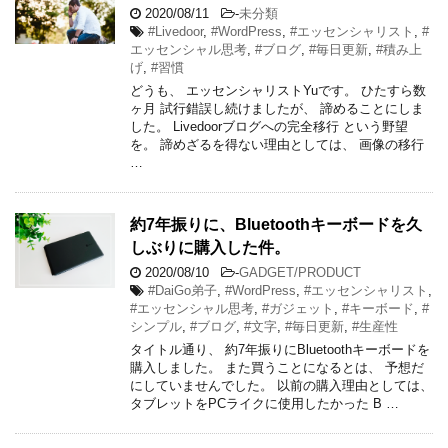
2020/08/11
-
未分類
#Livedoor
,
#WordPress
,
#エッセンシャリスト
,
#
エッセンシャル思考
,
#ブログ
,
#毎日更新
,
#積み上
げ
,
#習慣
どうも、 エッセンシャリストYuです。 ひたすら数
ヶ月 試行錯誤し続けましたが、 諦めることにしま
した。 Livedoorブログへの完全移行 という野望
を。 諦めざるを得ない理由としては、 画像の移行
…
約7年振りに、Bluetoothキーボードを久
しぶりに購入した件。
2020/08/10
-
GADGET/PRODUCT
#DaiGo弟子
,
#WordPress
,
#エッセンシャリスト
,
#エッセンシャル思考
,
#ガジェット
,
#キーボード
,
#
シンプル
,
#ブログ
,
#文字
,
#毎日更新
,
#生産性
タイトル通り、 約7年振りにBluetoothキーボードを
購入しました。 また買うことになるとは、 予想だ
にしていませんでした。 以前の購入理由としては、
タブレットをPCライクに使用したかった B …