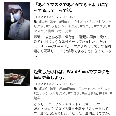
「あれ？マスクであれができるようにな
ってる…？」って話。
2020/08/09
-
TECHNIC
#DaiGo弟子
,
#iPhone
,
#かじがや
,
#エッセンシャ
リスト
,
#エッセンシャル思考
,
#コロナ
,
#ブログ
,
#
マスク
,
#挑戦
,
#毎日更新
最近、 ふとある事に気付き、 職場の同僚に聞いて
みても 同じような気付きをしていました。 それ
は、 iPhoneのFace IDが、マスクを付けていても問
題なく認識し、ロック解除できるようになっている
…
起業したければ、WordPressでブログを
毎日更新しよう。
2020/08/08
-
TECHNIC
#DaiGo弟子
,
#WordPress
,
#エッセンシャリスト
,
#エッセンシャル思考
,
#ブログ
,
#毎日更新
,
#独立
,
#
起業
どうも、 エッセンシャリストYuです。 この
WordPressで ブログの毎日更新をリスタートして
早一週間が経ちました。 たった一週間だけですが、