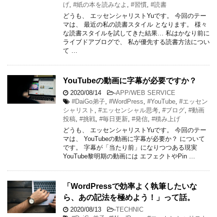
げ
,
#紙の本を読みなよ
,
#習慣
,
#読書
どうも、 エッセンシャリストYuです。 今回のテー
マは、 最近の私の読書スタイル となります。 様々
な読書スタイルを試してきた結果… 私はかなり前に
ライブドアブログで、 私が優先する読書方法につい
て …
YouTubeの動画に字幕が必要ですか？
2020/08/14
-
APP/WEB SERVICE
#DaiGo弟子
,
#WordPress
,
#YouTube
,
#エッセン
シャリスト
,
#エッセンシャル思考
,
#ブログ
,
#動画
投稿
,
#挑戦
,
#毎日更新
,
#発信
,
#積み上げ
どうも、 エッセンシャリストYuです。 今回のテー
マは、 YouTubeの動画に字幕が必要か？ について
です。 字幕が「当たり前」になりつつある現実
YouTube黎明期の動画には エフェクトやPin …
「WordPressで効率よく執筆したいな
ら、あの記法を極めよう！」って話。
2020/08/13
-
TECHNIC