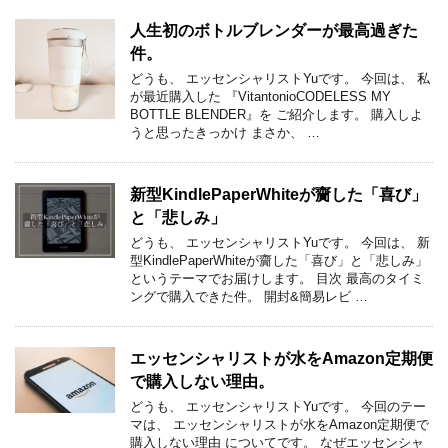
人生初のボトルブレンダーが最高過ぎた
件。
どうも、 エッセンシャリストYuです。 今回は、 私
が最近購入した 『VitantonioCODELESS MY
BOTTLE BLENDER』を ご紹介します。 購入しよ
うと思ったきっかけ まさか、 …
新型KindlePaperWhiteが齎した「喜び」
と「悲しみ」
どうも、 エッセンシャリストYuです。 今回は、 新
型KindlePaperWhiteが齎した「喜び」と「悲しみ」
というテーマでお届けします。 目次 最高のタイミ
ングで購入できた件。 開封&簡易レビ …
エッセンシャリストが水をAmazon定期便
で購入しない理由。
どうも、 エッセンシャリストYuです。 今回のテー
マは、 エッセンシャリストが水をAmazon定期便で
購入しない理由 についてです。 なぜエッセンシャ