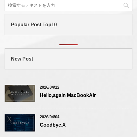
Popular Post Top10
New Post
2026/04/12
Hello,again MacBookAir
2026/04/04
Goodbye,X