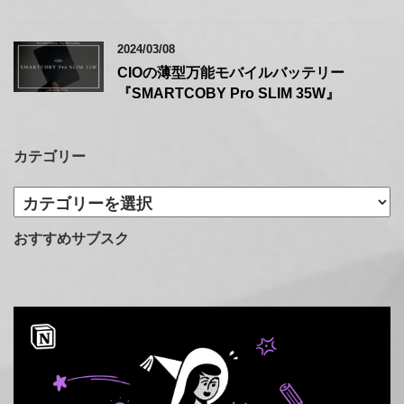
2024/03/08
CIOの薄型万能モバイルバッテリー
『SMARTCOBY Pro SLIM 35W』
カテゴリー
カ
テ
ゴ
おすすめサブスク
リ
ー