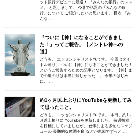
ット銀行デビューに最適！ 『みんなの銀行』のスス
メ。 と題しまして、 今巷で話題の『みんなの銀
行』について ご紹介したいと思います。 目次 『み
んな …
『ついに【神】になることができまし
た！』ってご報告。【メントレ神への
道】
どうも、 エッセンシャリストYuです。 今回はタイ
トル通り、 ついに【神】になることができました！
というご報告するための記事となります。 【神】ま
での道のりは本当に険しかった…。 今年のはじめ
に、 …
約1ヶ月以上ぶりにYouTubeを更新してみ
て思ったこと。
どうも、 エッセンシャリストYuです。 本日、約1ヶ
月以上振りに YouTubeを更新しました。 毎週投稿
を目標にしていましたが、 仕事による多忙なスケジ
ュール 長期的な体調不良 などが原因でずっと …