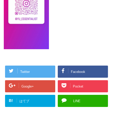
Twitter
Facebook
Google+
Pocket
B!
はてブ
LINE