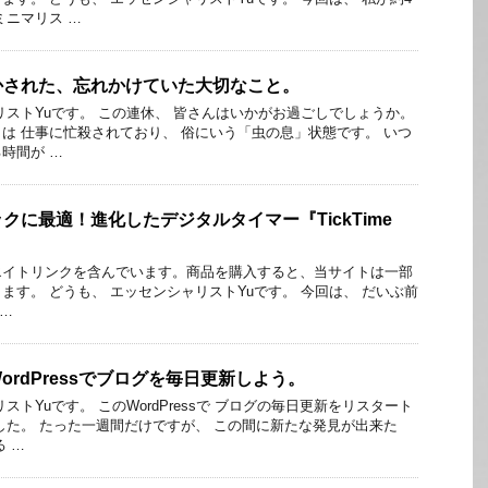
ミニマリス …
かされた、忘れかけていた大切なこと。
リストYuです。 この連休、 皆さんはいかがお過ごしでしょうか。
は 仕事に忙殺されており、 俗にいう「虫の息」状態です。 いつ
時間が …
クに最適！進化したデジタルタイマー『TickTime
エイトリンクを含んでいます。商品を購入すると、当サイトは一部
ます。 どうも、 エッセンシャリストYuです。 今回は、 だいぶ前
 …
rdPressでブログを毎日更新しよう。
ストYuです。 このWordPressで ブログの毎日更新をリスタート
した。 たった一週間だけですが、 この間に新たな発見が出来た
 …