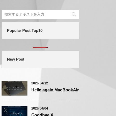
Popular Post Top10
New Post
2026/04/12
Hello,again MacBookAir
2026/04/04
Goodbye,X