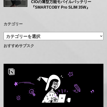
CIOの薄型万能モバイルバッテリー
『SMARTCOBY Pro SLIM 35W』
カテゴリー
カ
テ
ゴ
おすすめサブスク
リ
ー