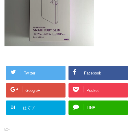
Twitter
Facebook
Google+
Pocket
B!
はてブ
LINE
-