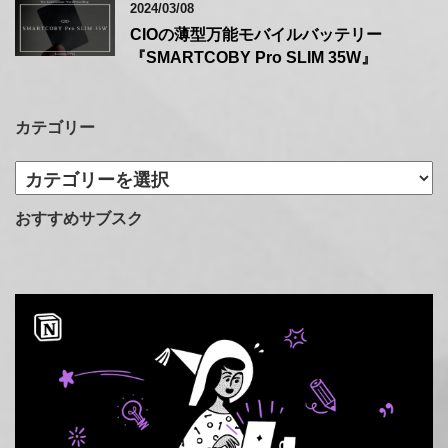
2024/03/08
CIOの薄型万能モバイルバッテリー
『SMARTCOBY Pro SLIM 35W』
カテゴリー
カ
テ
ゴ
おすすめサブスク
リ
ー