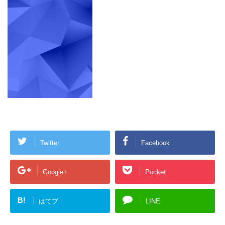
Twitter
Facebook
Google+
Pocket
B!
はてブ
LINE