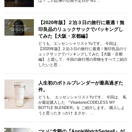
は？ この記事の公開予定日が 8/2 …
【2020年版】２泊３日の旅行に最適！無
印良品のリュックサックでパッキングし
てみた【大阪・京都編】
どうも、エッセンシャリストYuです。 今回は、
【2020年版】２泊３日の旅行に最適！無印良品のリ
ュックサックでパッキングしてみた【大阪・京都
編】 と題して、今回の旅行用の荷物をすべてご紹介
したいと思 …
人生初のボトルブレンダーが最高過ぎた
件。
どうも、 エッセンシャリストYuです。 今回は、 私
が最近購入した 『VitantonioCODELESS MY
BOTTLE BLENDER』を ご紹介します。 購入しよ
うと思ったきっかけ まさか、 …
ついに念願の『AppleWatchSeries6』が