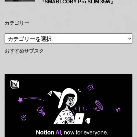
『SMARTCOBY Pro SLIM 35W』
カテゴリー
カ
テ
ゴ
おすすめサブスク
リ
ー