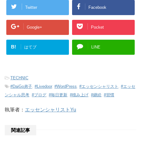
Twitter
Facebook
Google+
Pocket
B!
はてブ
LINE
-
TECHNIC
-
#DaiGo弟子
,
#Livedoor
,
#WordPress
,
#エッセンシャリスト
,
#エッセ
ンシャル思考
,
#ブログ
,
#毎日更新
,
#積み上げ
,
#継続
,
#習慣
執筆者：
エッセンシャリストYu
関連記事