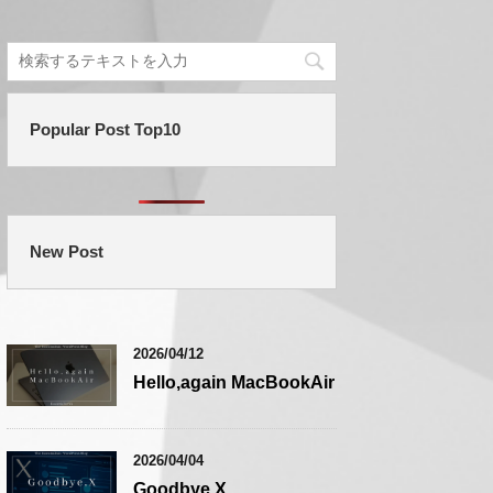
Popular Post Top10
New Post
2026/04/12
Hello,again MacBookAir
2026/04/04
Goodbye,X