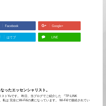
Facebook
Google+
!
はてブ
LINE
虜になったエッセンシャリスト。
ストYuです。 昨日、当ブログでご紹介した 『TP-LINK
響で、私は 完全にWi-Fi6の虜になっています。 Wi-Fi6で接続されてい