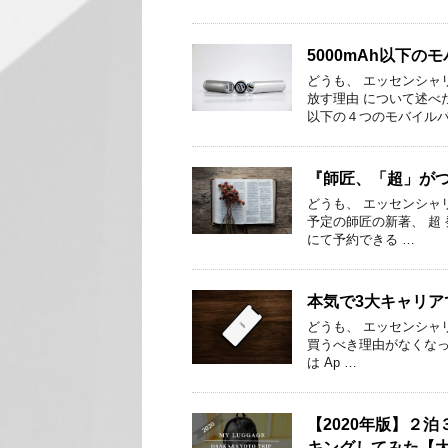
5000mAh以下
どうも、 エッセンシャリ
放す理由 について述べ
以下の４つのモバイルバ
『師匠、「超」が
どうも、 エッセンシャリ
予定の師匠の新著、 超 
にて予約できる …
本気で3大キャリア
どうも、 ​​エッセンシャリ
買うべき理由がなくなっ
は Ap …
【2020年版】２
キングしてみた【