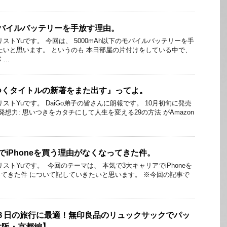
のモバイルバッテリーを手放す理由。
ストYuです。 今回は、 5000mAh以下のモバイルバッテリーを手
たいと思います。 というのも 本日部屋の片付けをしている中で、
 …
つくタイトルの新著をまた出す』ってよ。
ストYuです。 DaiGo弟子の皆さんに朗報です。 10月初旬に発売
発想力: 思いつきをカタチにして人生を変える29の方法 がAmazon
でiPhoneを買う理由がなくなってきた件。
ストYuです。 ​​ ​​今回のテーマは、 本気で3大キャリアでiPhoneを
てきた件 ​​について記していきたいと思います。 ※今回の記事で
泊３日の旅行に最適！無印良品のリュックサックでパッ
大阪・京都編】