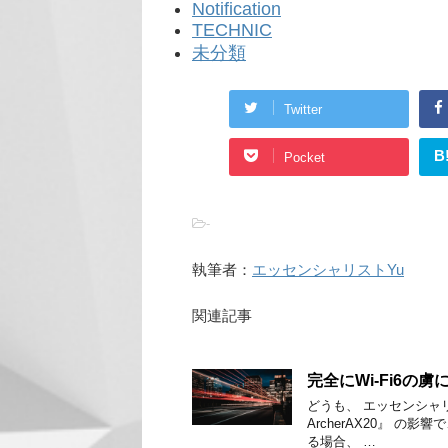
Notification
TECHNIC
未分類
Twitter
B
Pocket
-
執筆者：
エッセンシャリストYu
関連記事
完全にWi-Fi6の
どうも、 エッセンシャリ
ArcherAX20』 の影
る場合、 …