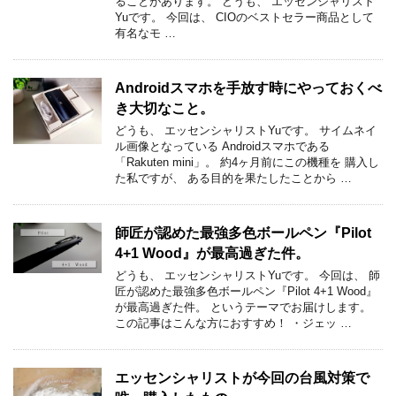
ることがあります。 どうも、 エッセンシャリスト
Yuです。 今回は、 CIOのベストセラー商品として
有名なモ …
Androidスマホを手放す時にやっておくべ
き大切なこと。
どうも、 エッセンシャリストYuです。 サイムネイ
ル画像となっている Androidスマホである
「Rakuten mini」。 約4ヶ月前にこの機種を 購入し
た私ですが、 ある目的を果たしたことから …
師匠が認めた最強多色ボールペン『Pilot
4+1 Wood』が最高過ぎた件。
どうも、 エッセンシャリストYuです。 今回は、 師
匠が認めた最強多色ボールペン『Pilot 4+1 Wood』
が最高過ぎた件。 というテーマでお届けします。
この記事はこんな方におすすめ！ ・ジェッ …
エッセンシャリストが今回の台風対策で