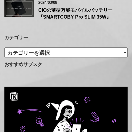
2024/03/08
CIOの薄型万能モバイルバッテリー
『SMARTCOBY Pro SLIM 35W』
カテゴリー
カ
テ
ゴ
おすすめサブスク
リ
ー