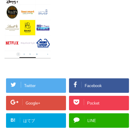
Twitter
Facebook
Google+
Pocket
B!
はてブ
LINE