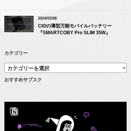
2024/03/08
CIOの薄型万能モバイルバッテリー
『SMARTCOBY Pro SLIM 35W』
カテゴリー
カ
テ
ゴ
おすすめサブスク
リ
ー