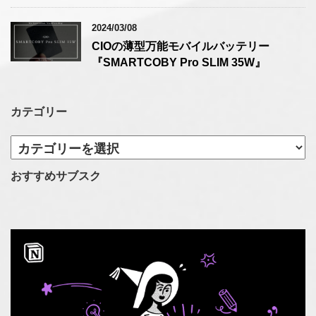
2024/03/08
CIOの薄型万能モバイルバッテリー
『SMARTCOBY Pro SLIM 35W』
カテゴリー
カ
テ
ゴ
おすすめサブスク
リ
ー