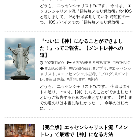
どうも、 エッセンシャリストYuです。 今回は、 エ
ッセンシャリスト流『超時短メモリ解放術』for iOS
と題しまして、 私が日頃多用している 時短術の一
つ、 iOSデバイスでの「超時短メモリ解放術 …
『ついに【神】になることができまし
た！』ってご報告。【メントレ神への
道】
2020/11/09
-
APP/WEB SERVICE
,
TECHNIC
#DaiGo弟子
,
#WordPress
,
#アプリ
,
#エッセンシ
ャリスト
,
#エッセンシャル思考
,
#ブログ
,
#メント
レ
,
#毎日更新
,
#瞑想
,
#神
,
#継続
どうも、 エッセンシャリストYuです。 今回はタイ
トル通り、 ついに【神】になることができました！
というご報告するための記事となります。 【神】ま
での道のりは本当に険しかった…。 今年のはじめ
に、 …
【完全版】エッセンシャリスト流『メン
トレ』で最速で【神】になる方法