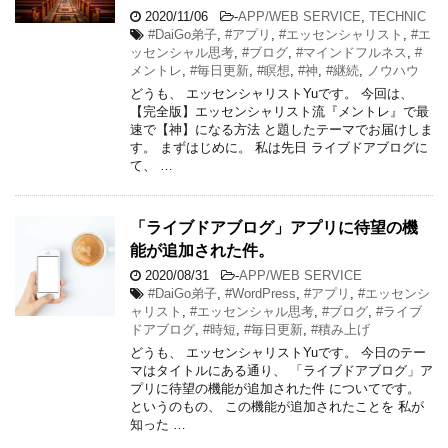
2020/11/06
-
APP/WEB SERVICE
,
TECHNIC
#DaiGo弟子
,
#アプリ
,
#エッセンシャリスト
,
#エ
ッセンシャル思考
,
#ブログ
,
#マインドフルネス
,
#
メントレ
,
#毎日更新
,
#瞑想
,
#神
,
#継続
,
ノウハウ
どうも、 エッセンシャリストYuです。 今回は、
【完全版】エッセンシャリスト流『メントレ』で最
速で【神】になる方法 と題したテーマでお届けしま
す。 まずはじめに。 私は先日 ライブドアブログに
て、 …
「ライブドアブログ」アプリに待望の機
能が追加された件。
2020/08/31
-
APP/WEB SERVICE
#DaiGo弟子
,
#WordPress
,
#アプリ
,
#エッセンシ
ャリスト
,
#エッセンシャル思考
,
#ブログ
,
#ライブ
ドアブログ
,
#時短
,
#毎日更新
,
#積み上げ
どうも、 エッセンシャリストYuです。 今日のテー
マはタイトルにある通り、 「ライブドアブログ」ア
プリに待望の機能が追加された件 についてです。
というのもの、 この機能が追加されたことを 私が
知った …