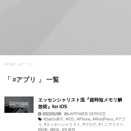
HOME
>
#アプリ
「 #アプリ 」 一覧
エッセンシャリスト流『超時短メモリ解
放術』for iOS
2022/01/08
-
APP/WEB SERVICE
#DaiGo弟子
,
#iOS
,
#iPhone
,
#WordPress
,
#アプ
リ
,
#エッセンシャリスト
,
#ブログ
,
#ミニマリスト
,
#効率
,
#時短
,
#生産性