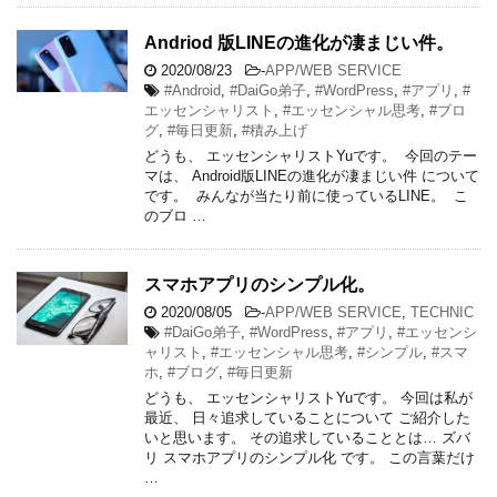
Andriod 版LINEの進化が凄まじい件。
2020/08/23
-
APP/WEB SERVICE
#Android
,
#DaiGo弟子
,
#WordPress
,
#アプリ
,
#
エッセンシャリスト
,
#エッセンシャル思考
,
#ブロ
グ
,
#毎日更新
,
#積み上げ
どうも、 ​​エッセンシャリストYuです。 ​​ ​​今回のテー
マは、 Android版LINEの進化が凄まじい件 ​​について
です。 ​​ みんなが当たり前に使っているLINE。 ​​ ​​こ
のブロ …
スマホアプリのシンプル化。
2020/08/05
-
APP/WEB SERVICE
,
TECHNIC
#DaiGo弟子
,
#WordPress
,
#アプリ
,
#エッセンシ
ャリスト
,
#エッセンシャル思考
,
#シンプル
,
#スマ
ホ
,
#ブログ
,
#毎日更新
どうも、 エッセンシャリストYuです。 今回は私が
最近、 日々追求していることについて ご紹介した
いと思います。 その追求していることとは… ズバ
リ スマホアプリのシンプル化 です。 この言葉だけ
…