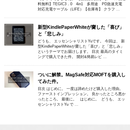
料無料】TEGIC3．0 4in1 多用途 PD急速充電
対応充電ケーブル（LIFE）【在庫有】 クラフ …
新型KindlePaperWhiteが齎した「喜び」
と「悲しみ」
どうも、 エッセンシャリストYuです。 今回は、 新
型KindlePaperWhiteが齎した「喜び」と「悲しみ」
というテーマでお届けします。 目次 最高のタイミ
ングで購入できた件。 開封&簡易レビ …
ついに解禁。MagSafe対応MOFTを購入し
てみた件。
目次 はじめに。 一度は諦めたけど購入した理由。
ファーストインプレッション。 良かったところ悪か
ったところ。 最後に。 ​​ ​​ はじめに。 ​​ ​​どうも、 ​​エッ
センシャリストYu ​​で …