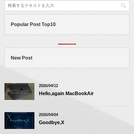
Popular Post Top10
New Post
2026/04/12
Hello,again MacBookAir
2026/04/04
Goodbye,X