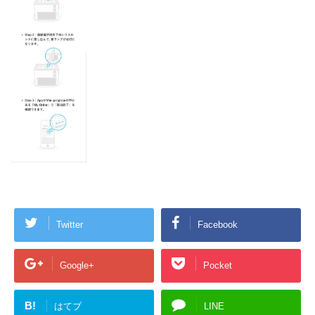
Twitter
Facebook
Google+
Pocket
B!
はてブ
LINE