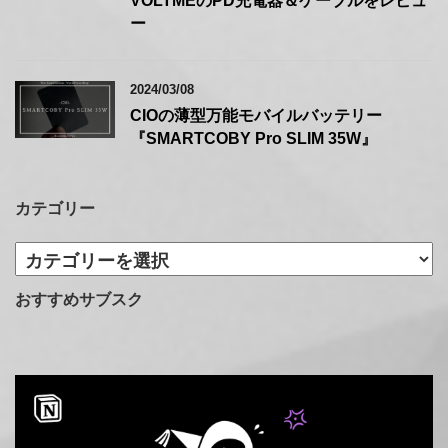
VOLTMEのPD充電器＆ケーブルをレビュ
ー
2024/03/08
CIOの薄型万能モバイルバッテリー
『SMARTCOBY Pro SLIM 35W』
カテゴリー
カ
テ
ゴ
おすすめサブスク
リ
ー