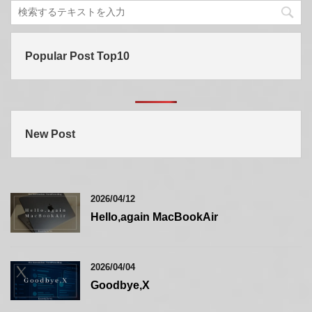
Popular Post Top10
New Post
2026/04/12
Hello,again MacBookAir
2026/04/04
Goodbye,X