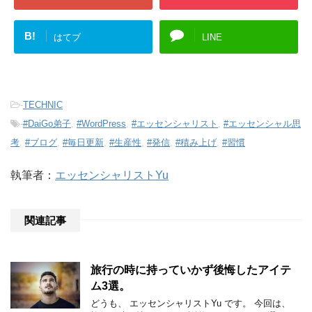
B!
はてブ
LINE
-
TECHNIC
-
#DaiGo弟子
,
#WordPress
,
#エッセンシャリスト
,
#エッセンシャル思
考
,
#ブログ
,
#毎日更新
,
#生産性
,
#発信
,
#積み上げ
,
#習慣
執筆者：
エッセンシャリストYu
関連記事
旅行の時に持っていかず後悔したアイテ
ム3選。
どうも、 エッセンシャリストYu です。 今回は、