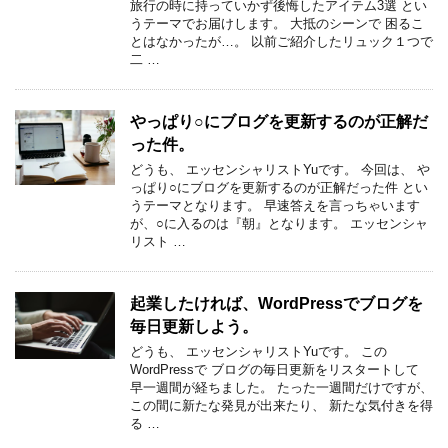
旅行の時に持っていかず後悔したアイテム3選 とい
うテーマでお届けします。 大抵のシーンで 困るこ
とはなかったが…。 以前ご紹介したリュック１つで
二 …
やっぱり○にブログを更新するのが正解だ
った件。
どうも、 エッセンシャリストYuです。 今回は、 や
っぱり○にブログを更新するのが正解だった件 とい
うテーマとなります。 早速答えを言っちゃいます
が、○に入るのは『朝』となります。 エッセンシャ
リスト …
起業したければ、WordPressでブログを
毎日更新しよう。
どうも、 エッセンシャリストYuです。 この
WordPressで ブログの毎日更新をリスタートして
早一週間が経ちました。 たった一週間だけですが、
この間に新たな発見が出来たり、 新たな気付きを得
る …